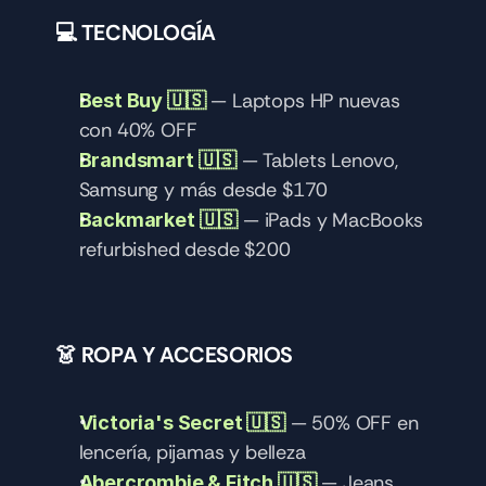
💻 TECNOLOGÍA
 — Laptops HP nuevas 
Best Buy 🇺🇸
con 40% OFF
 — Tablets Lenovo, 
Brandsmart 🇺🇸
Samsung y más desde $170
 — iPads y MacBooks 
Backmarket 🇺🇸
refurbished desde $200
👗 ROPA Y ACCESORIOS
 — 50% OFF en 
Victoria's Secret 🇺🇸
lencería, pijamas y belleza
 — Jeans 
Abercrombie & Fitch 🇺🇸