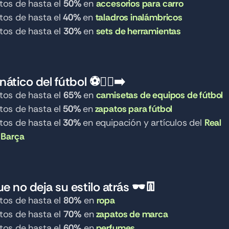
os de hasta el 
50% 
en 
accesorios para carro
os de hasta el
 40% 
en 
taladros inalámbricos
os de hasta el 
30% 
en 
sets de herramientas
nático del fútbol ⚽🏃‍♀️‍➡️
os de hasta el 
65% 
en 
camisetas de equipos de fútbol
os de hasta el
 50% 
en
zapatos para fútbol
os de hasta el
 30% 
en equipación y artículos del 
Real 
 
Barça
ue no deja su estilo atrás 🕶️👖
os de hasta el 
80%
 en 
ropa
os de hasta el 
70%
 en
zapatos de marca
os de hasta el 
60%
 en
perfumes