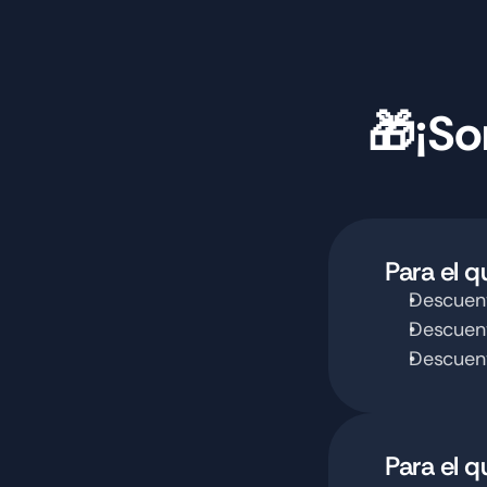
🎁¡So
Para el 
Descuent
Descuent
Descuent
Para el q