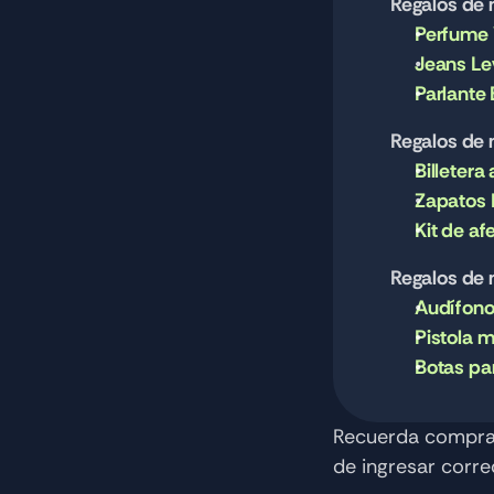
Regalos de
Perfume 
Jeans Lev
Parlante 
Regalos de
Billetera
Zapatos 
Kit de af
Regalos de
Audífono
Pistola 
Botas pa
Recuerda comprar
de ingresar corre