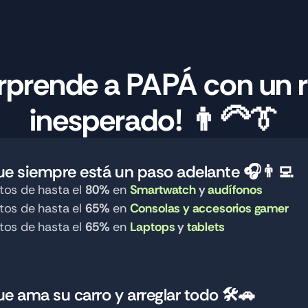
rprende a PAPÁ con un r
inesperado! 👨‍🦳👔
que siempre está un paso adelante 🎧👨‍💻
os de hasta el 
80%
 en 
Smartwatch
 y 
audífonos
os de hasta el 
65%
 en 
Consolas y accesorios gamer
os de hasta el 
65%
 en 
Laptops
 y 
tablets
ue ama su carro y arreglar todo 🛠️🚗