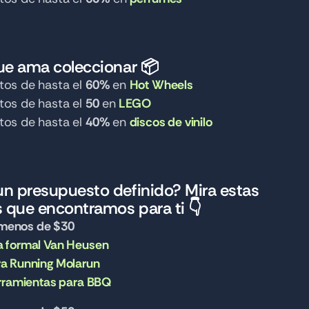
que ama coleccionar 📦
os de hasta el 
60% 
en 
Hot Wheels
os de hasta el 
50
 en
LEGO
os de hasta el 
40% 
en 
discos de vinilo
un presupuesto definido? Mira estas 
 que encontramos para ti 👇
 menos de $30
 formal Van Heusen
a Running Molarun
erramientas para BBQ