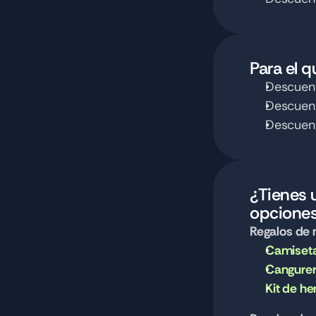
Para el 
Descuent
Descuent
Descuent
¿Tienes 
opciones
Regalos de
Camiseta
Cangurer
Kit de h