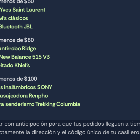
 menos de $50
Yves Saint Laurent
i’s clásicos
Bluetooth JBL 
 menos de $80
 antirrobo Ridge
New Balance 515 V3
eitado Khiel’s
 menos de $100
s inalámbricos SONY
masajeadora Renpho
ra senderismo Trekking Columbia
 con anticipación para que tus pedidos lleguen a tie
ctamente la dirección y el código único de tu casillero.