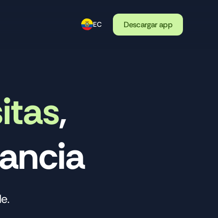
Descargar app
EC
itas
,
tancia
 
le.