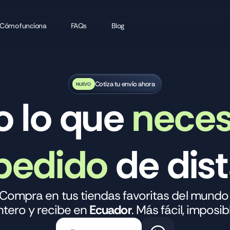
Cómo funciona
FAQs
Blog
Cotiza tu envío ahora
NUEVO
NUEVO
o lo que
neces
pedido
de dis
Compra en tus tiendas favoritas del mundo
ntero y recibe en 
Ecuador
. Más fácil, imposib