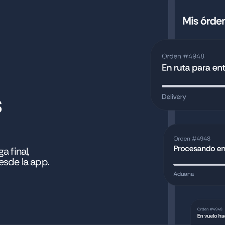
s
 final, 
esde la app.