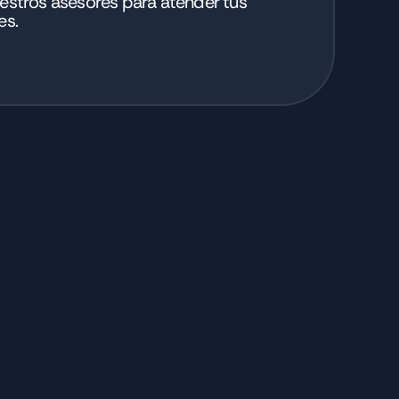
stros asesores para atender tus 
es.