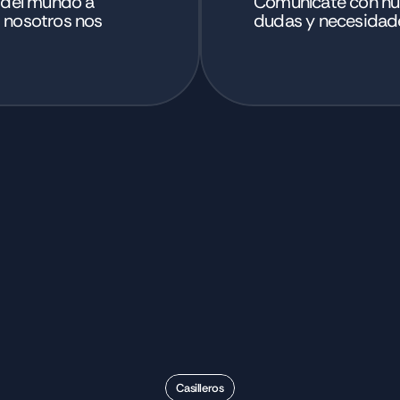
 del mundo a 
Comunícate con nue
 nosotros nos 
dudas y necesidad
Casilleros